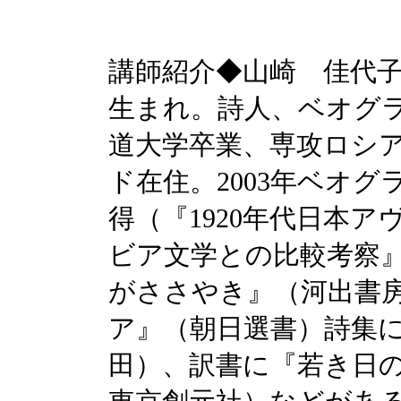
講師紹介◆山崎 佳代子
生まれ。詩人、ベオグ
道大学卒業、専攻ロシア
ド在住。2003年ベオ
得（『1920年代日本
ビア文学との比較考察
がささやき』（河出書
ア』（朝日選書）詩集
田）、訳書に『若き日