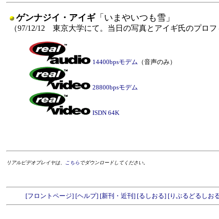
ゲンナジイ・アイギ
「いまやいつも雪」
（97/12/12 東京大学にて。当日の写真とアイギ氏のプロ
14400bpsモデム
（音声のみ）
28800bpsモデム
ISDN 64K
リアルビデオプレイヤは、
こちら
でダウンロードしてください。
[フロントページ]
[ヘルプ]
[新刊・近刊]
[るしおる]
[りぶるどるしおる