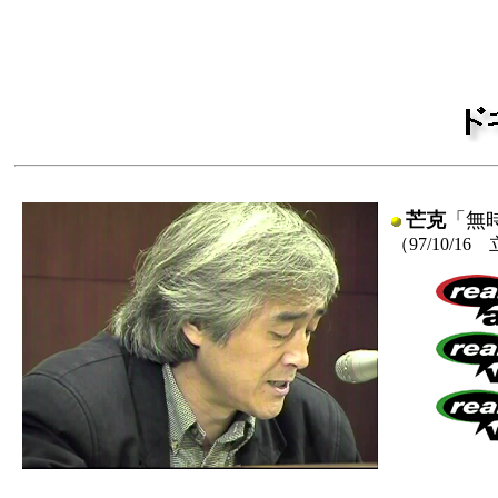
芒克
「無
（97/10