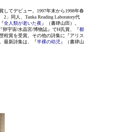
してデビュー。1997年末から1998年春
a Reading Laboratory代
『
全人類が老いた夜
』（書肆山田）。
卵宇宙/水晶宮/博物誌』でH氏賞、『
都
歴程賞を受賞。その他の詩集に『アリス
。最新詩集は、『
半裸の幼児
』（書肆山