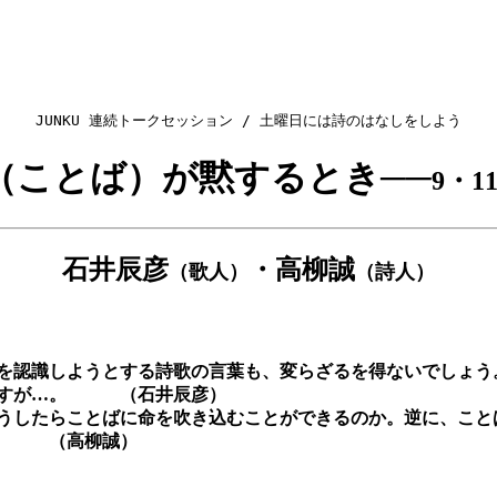
JUNKU 連続トークセッション / 土曜日には詩のはなしをしよう
（ことば）が黙するとき──
9・1
石井辰彦
・高柳誠
（歌人）
（詩人）
を認識しようとする詩歌の言葉も、変らざるを得ないでしょう
のですが…。 （石井辰彦）
うしたらことばに命を吹き込むことができるのか。逆に、こと
す。 （高柳誠）