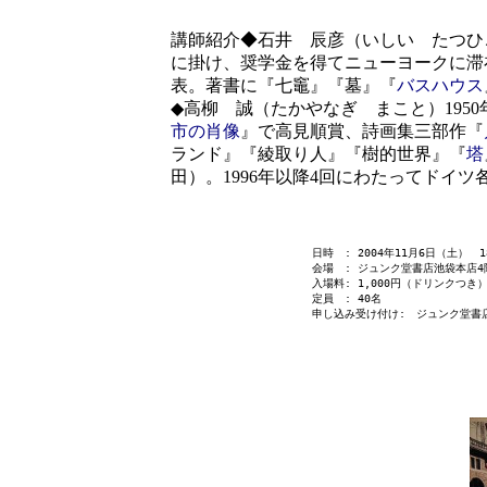
講師紹介◆石井 辰彦（いしい たつひこ）
に掛け、奨学金を得てニューヨークに滞在し、ポ
表。著書に『七竈』『墓』『
バスハウス
◆高柳 誠（たかやなぎ まこと）195
市の肖像
』で高見順賞、詩画集三部作『
ランド』『綾取り人』『樹的世界』『
塔
田）。1996年以降4回にわたってドイツ
日時 : 2004年11月6日（土） 1
会場 : ジュンク堂書店池袋本店4
入場料: 1,000円（ドリンクつき
定員 : 40名
申し込み受け付け: ジュンク堂書