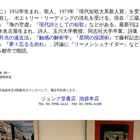
1952年生まれ。歌人。1973年「現代短歌大系新人賞」を受賞
エトリー・リーディングの洗礼を受ける。現在「三蔵 2」同人、Tank
』『海の空虚』『
現代詩としての短歌
』などがある。最新刊は
0年名古屋生まれ。詩人、玉川大学教授。同志社大学卒業。詩集『
月光の遠近法
』『
触感の解析学
』『
星間の採譜術
』で藤村記念
』『
夢々忘るる勿れ
』、評論に『リーメンシュナイダー』など
各都市で朗読。
8:30～
階喫茶室
）
店池袋本店1階案内カウンターにて。電話予約承ります。
ジュンク堂書店 池袋本店
TEL.03-5956-6111 FAX.03-5956-6100