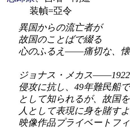
装幀=亞令
異国からの流亡者が
故国のことばで綴る
心のふるえ――痛切な、懐
ジョナス・メカス――19
侵攻に抗し、49年難民船
として知られるが、故国を
人として表現に身を賭すよ
映像作品プライベートフィ