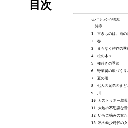
目次
セメニシュケイの牧歌
詩序
1 古きものは、雨の
2 春
3 まもなく耕作の季
4 松の木々
5 種蒔きの季節
6 野菜畠の畝づくり
7 夏の雨
8 七人の兄弟のまど
9 川
10 カストゥネー叔
11 大地の不思議な
12 いちご摘みの女
13 私の幼少時代の