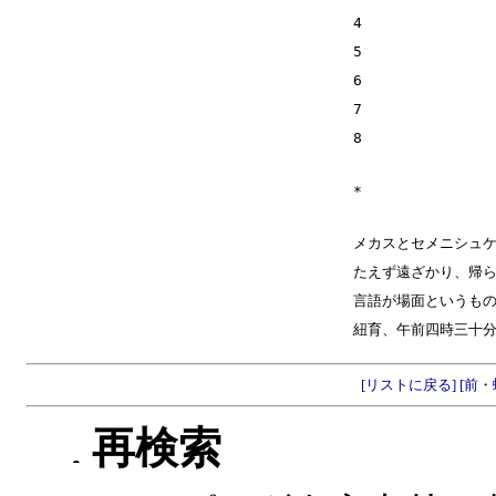
4
5
6
7
8
*
メカスとセメニシュ
たえず遠ざかり、帰
言語が場面というも
紐育、午前四時三十分
[リストに戻る]
[前・
再検索