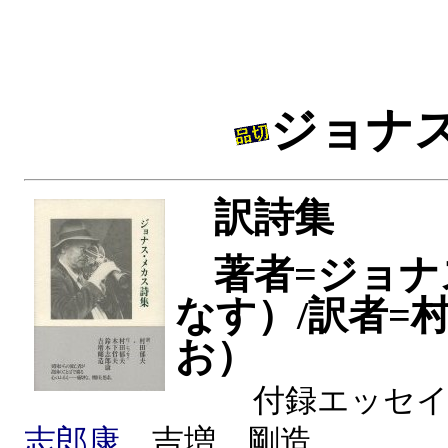
ジョナ
訳詩集
著者=ジョ
なす）/訳者=
お）
付録エッセイ
志郎康
、吉増 剛造