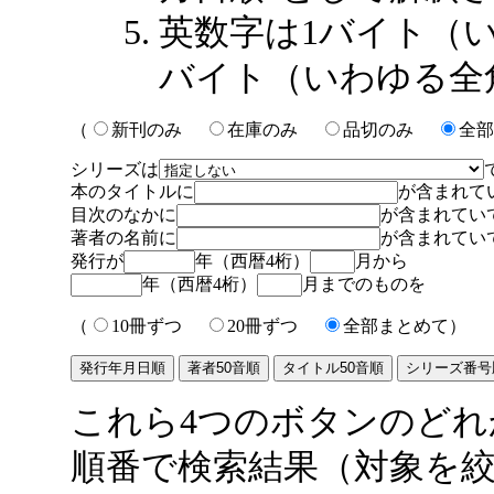
英数字は1バイト（
バイト（いわゆる全
（
新刊のみ
在庫のみ
品切のみ
全部
シリーズは
本のタイトルに
が含まれて
目次のなかに
が含まれてい
著者の名前に
が含まれてい
発行が
年（西暦4桁）
月から
年（西暦4桁）
月までのものを
（
10冊ずつ
20冊ずつ
全部まとめて）
これら4つのボタンのど
順番で検索結果（対象を