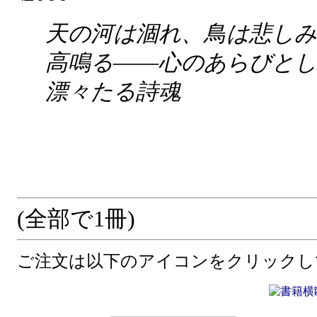
天の河は涸れ、鳥は悲しみ
高鳴る――心のあらびとし
漂々たる詩魂
(全部で1冊)
ご注文は以下のアイコンをクリックし