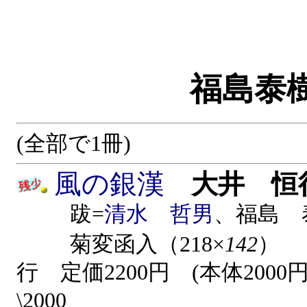
福島泰
(全部で1冊)
風の銀漢
大井 恒
跋=
清水 哲男
、福島
菊変函入（218×
142
）
行
定価2200円 (本体2000
\2000