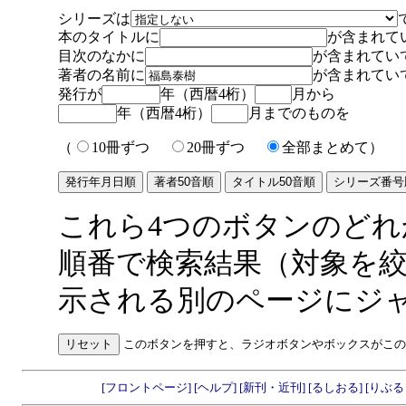
シリーズは
本のタイトルに
が含まれて
目次のなかに
が含まれてい
著者の名前に
が含まれてい
発行が
年（西暦4桁）
月から
年（西暦4桁）
月までのものを
（
10冊ずつ
20冊ずつ
全部まとめて）
これら4つのボタンのど
順番で検索結果（対象を
示される別のページにジ
このボタンを押すと、ラジオボタンやボックスがこの
[フロントページ]
[ヘルプ]
[新刊・近刊]
[るしおる]
[りぶ