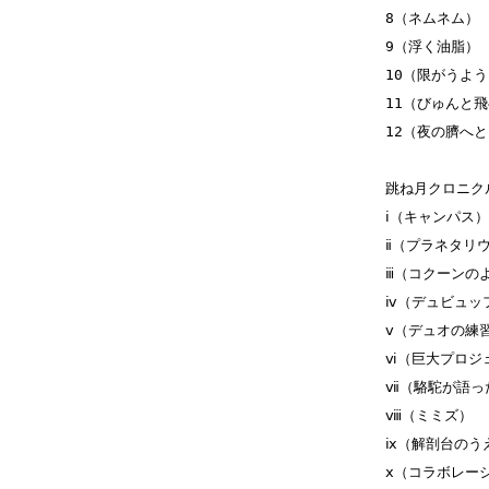
8（ネムネム）
9（浮く油脂）
10（限がうよ
11（びゅんと
12（夜の臍へ
跳ね月クロニク
ⅰ（キャンパス）
ⅱ（プラネタリ
ⅲ（コクーンの
ⅳ（デュビュッ
ⅴ（デュオの練
ⅵ（巨大プロジ
ⅶ（駱駝が語っ
ⅷ（ミミズ）
ⅸ（解剖台のう
ⅹ（コラボレー