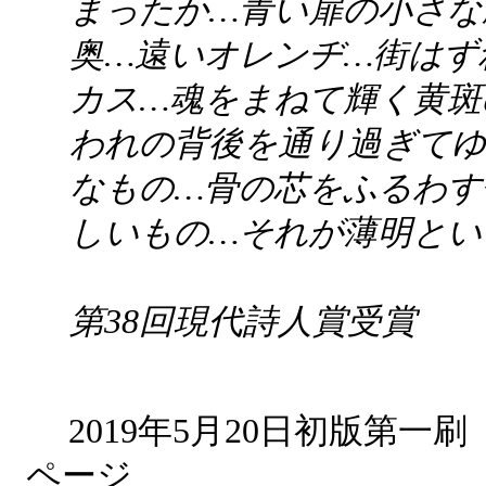
まったか…青い扉の小さな
奥…遠いオレンヂ…街はず
カス…魂をまねて輝く黄斑
われの背後を通り過ぎてゆ
なもの…骨の芯をふるわす
しいもの…それが薄明とい
第38回現代詩人賞受賞
2019年5月20日初版第
ページ