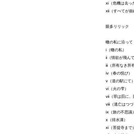
ⅺ（危機は去っ
ⅻ（すべてが崩
眼多リリック
轍の私に沿って
ⅰ（轍の私）
ⅱ（情欲が飛ん
ⅲ（所有なき所
ⅳ（春の悦び）
ⅴ（道の駅にて
ⅵ（火の雫）
ⅶ（罪は罰に、
ⅷ（逃亡はつづ
ⅸ（旅の不思議
ⅹ（排水溝）
ⅺ（菩提寺まで