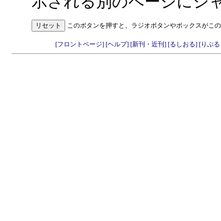
示される別のページにジ
このボタンを押すと、ラジオボタンやボックスがこの
[フロントページ]
[ヘルプ]
[新刊・近刊]
[るしおる]
[りぶ