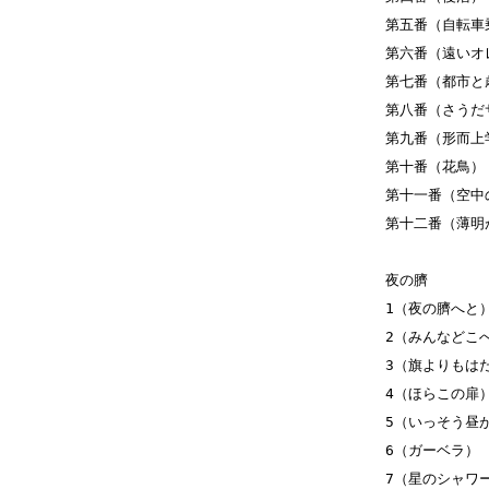
第五番（自転車
第六番（遠いオ
第七番（都市と
第八番（さうだ
第九番（形而上
第十番（花鳥）
第十一番（空中
第十二番（薄明
夜の臍
1（夜の臍へと
2（みんなどこ
3（旗よりもは
4（ほらこの扉
5（いっそう昼
6（ガーベラ）
7（星のシャワ