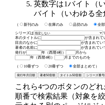
英数字は1バイト（
バイト（いわゆる全
（
新刊のみ
在庫のみ
品切のみ
全部
シリーズは
本のタイトルに
が含まれて
目次のなかに
が含まれてい
著者の名前に
が含まれてい
発行が
年（西暦4桁）
月から
年（西暦4桁）
月までのものを
（
10冊ずつ
20冊ずつ
全部まとめて）
これら4つのボタンのど
順番で検索結果（対象を