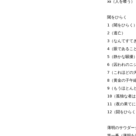
ⅻ（人を喰う）
閾をひらく
1（閾をひらく
2（逃亡）
3（なんてすて
4（眼であるこ
5（静かな騒擾
6（囚われのニ
7（これほどの
8（黄金の子午
9（もうほとん
10（孤独な者
11（夜の果て
12（闘をひら
薄明のサウダー
第一番（薄明を