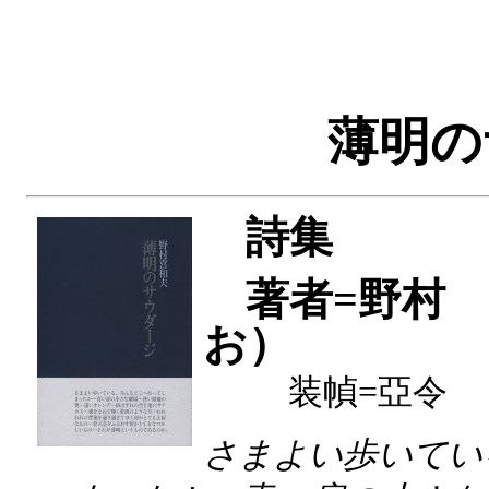
薄明の
詩集
著者=野村
お）
装幀=亞令
さまよい歩いてい